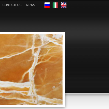
CONTACT US
NEWS
GRANITE
Visit our granite catalog section