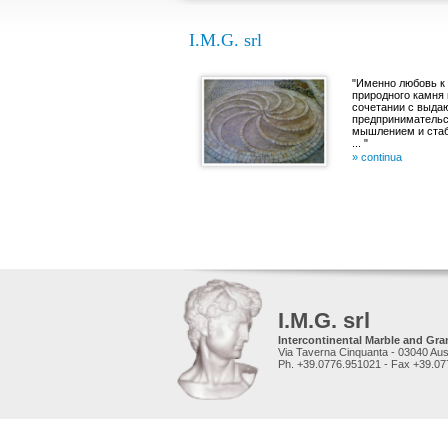
I.M.G. srl
"Именно любовь к
природного камня 
сочетании с выд
предприниматель
мышлением и ст
... "
» continua
I.M.G. srl
Intercontinental Marble and Gra
Via Taverna Cinquanta - 03040 Auso
Ph. +39.0776.951021 - Fax +39.0