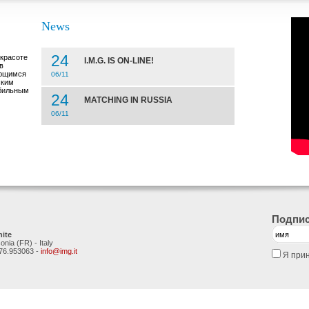
News
24
 красоте
I.M.G. IS ON-LINE!
в
ающимся
06/11
ским
абильным
24
MATCHING IN RUSSIA
06/11
Подпис
nite
nia (FR) - Italy
776.953063 -
info@img.it
Я при