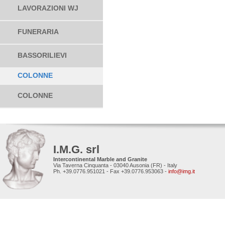
LAVORAZIONI WJ
FUNERARIA
BASSORILIEVI
COLONNE
COLONNE
I.M.G. srl
Intercontinental Marble and Granite
Via Taverna Cinquanta - 03040 Ausonia (FR) - Italy
Ph. +39.0776.951021 - Fax +39.0776.953063 -
info@img.it