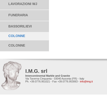
LAVORAZIONI WJ
FUNERARIA
BASSORILIEVI
COLONNE
COLONNE
I.M.G. srl
Intercontinental Marble and Granite
Via Taverna Cinquanta - 03040 Ausonia (FR) - Italy
Ph. +39.0776.951021 - Fax +39.0776.953063 -
info@img.it